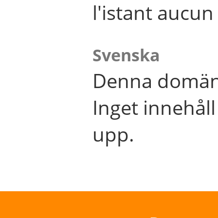
l'istant aucu
Svenska
Denna domän 
Inget innehål
upp.